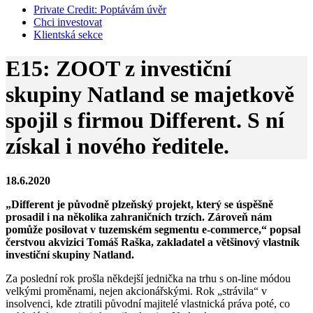
Private Credit:
Poptávám úvěr
Chci investovat
Klientská sekce
E15: ZOOT z investiční
skupiny Natland se majetkově
spojil s firmou Different. S ní
získal i nového ředitele.
18.6.2020
„Different je původně plzeňský projekt, který se úspěšně
prosadil i na několika zahraničních trzích. Zároveň nám
pomůže posilovat v tuzemském segmentu e-commerce,“ popsal
čerstvou akvizici Tomáš Raška, zakladatel a většinový vlastník
investiční skupiny Natland.
Za poslední rok prošla někdejší jednička na trhu s on-line módou
velkými proměnami, nejen akcionářskými. Rok „strávila“ v
insolvenci, kde ztratili původní majitelé vlastnická práva poté, co