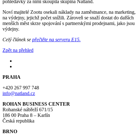
pohledávky za nimi skoupila skupina Natland.
Noví majitelé Zootu osekali náklady na zaměstnance, na marketing,
na výdejny, jejichž počet snížili. Zároveň se snaží dostat do dalších
menších měst skrze spojování s partnerskými prodejnami, jako jsou
výdejny.
Celý článek se
přečtěte na serveru E15.
Zpět na přehled
PRAHA
+420 267 997 748
info@natland.cz
ROHAN BUSINESS CENTER
Rohanské nábřeží 671/15
186 00 Praha 8 – Karlín
Česká republika
BRNO