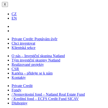
X
CZ
EN
Private Credit:
Poptávám úvěr
Chci investovat
Klientská sekce
O nás – Investiční skupina Natland
Tým investiční skupiny Natland
Realizované projekty
CSR
Kariéra – přidejte se k nám
Kontakty
Private Credit
Fondy
/ Nemovitostní fond – Natland Real Estate Fund
/ Kreditní fond – ECFS Credit Fund SICAV
Dluhopisy