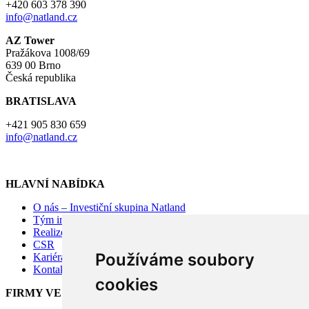
+420 603 378 390
info@natland.cz
AZ Tower
Pražákova 1008/69
639 00 Brno
Česká republika
BRATISLAVA
+421 905 830 659
info@natland.cz
HLAVNÍ NABÍDKA
O nás – Investiční skupina Natland
Tým investiční skupiny Natland
Realizované projekty
CSR
Používáme soubory
Kariéra – přidejte se k nám
Kontakty
cookies
FIRMY VE SKUPINĚ