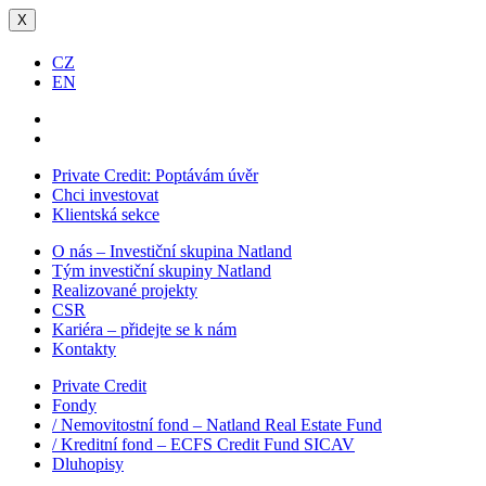
X
CZ
EN
Private Credit:
Poptávám úvěr
Chci investovat
Klientská sekce
O nás – Investiční skupina Natland
Tým investiční skupiny Natland
Realizované projekty
CSR
Kariéra – přidejte se k nám
Kontakty
Private Credit
Fondy
/ Nemovitostní fond – Natland Real Estate Fund
/ Kreditní fond – ECFS Credit Fund SICAV
Dluhopisy