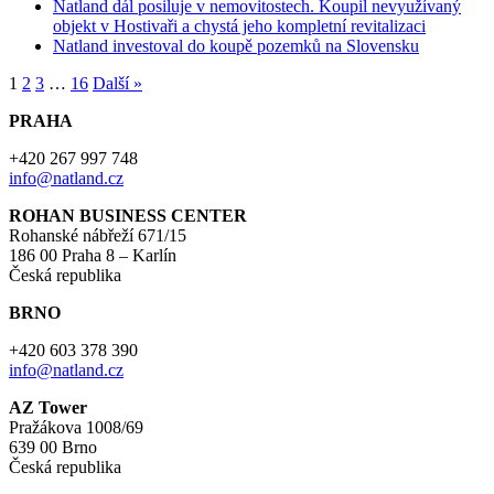
Natland dál posiluje v nemovitostech. Koupil nevyužívaný
objekt v Hostivaři a chystá jeho kompletní revitalizaci
Natland investoval do koupě pozemků na Slovensku
1
2
3
…
16
Další »
PRAHA
+420 267 997 748
info@natland.cz
ROHAN BUSINESS CENTER
Rohanské nábřeží 671/15
186 00 Praha 8 – Karlín
Česká republika
BRNO
+420 603 378 390
info@natland.cz
AZ Tower
Pražákova 1008/69
639 00 Brno
Česká republika