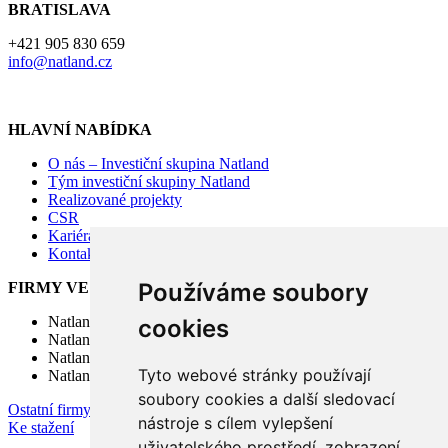
BRATISLAVA
+421 905 830 659
info@natland.cz
HLAVNÍ NABÍDKA
O nás – Investiční skupina Natland
Tým investiční skupiny Natland
Realizované projekty
CSR
Kariéra – přidejte se k nám
Kontakty
Používáme soubory
FIRMY VE SKUPINĚ
Natland Management s.r.o.
cookies
Natland Real Estate a.s.
Natland Group SE
Tyto webové stránky používají
Natland Real Estate SICAV, a.s.
soubory cookies a další sledovací
Ostatní firmy v koncernu
nástroje s cílem vylepšení
Ke stažení
uživatelského prostředí, zobrazení