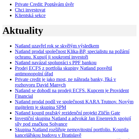
Private Credit:
Poptávám úvěr
Chci investovat
Klientská sekce
Aktuality
Natland uzavřel rok se skvělým výsledkem
Natland prodal společnost Klika-BP, specialistu na požární
ochranu. Kupují ji soukromí investoři
Natland navázal spolupráci s PPF bankou
Prodej ECFS z portfolia skupiny Natland posvětil
antimonopolní úřad
Private credit je jako most, ne náhrada banky, říká v
rozhovoru David Manych
Natland se dohodl na prodeji ECFS. Kupcem je Provident
Financial
Natland prodal podíl ve společnosti KARA Trutnov. Novým
majitelem je skupina SPM
Natland koupil pražský rezidenční projekt Zličín Gate
Investiční skupina Natland a advokát Jan Eisenreich spojují
síly pod značkou Solvance
Skupina Natland rozšiřuje nemovitostní portfolio. Koupila
kancelářskou budovu v Bratislavě