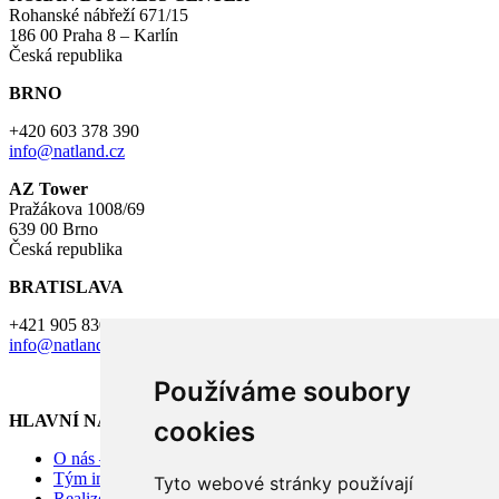
Rohanské nábřeží 671/15
186 00 Praha 8 – Karlín
Česká republika
BRNO
+420 603 378 390
info@natland.cz
AZ Tower
Pražákova 1008/69
639 00 Brno
Česká republika
BRATISLAVA
+421 905 830 659
info@natland.cz
Používáme soubory
HLAVNÍ NABÍDKA
cookies
O nás – Investiční skupina Natland
Tým investiční skupiny Natland
Tyto webové stránky používají
Realizované projekty