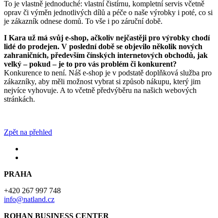
To je vlastně jednoduché: vlastní čistírnu, kompletní servis včetně
oprav či výměn jednotlivých dílů a péče o naše výrobky i poté, co si
je zákazník odnese domů. To vše i po záruční době.
I Kara už má svůj e-shop, ačkoliv nejčastěji pro výrobky chodí
lidé do prodejen. V poslední době se objevilo několik nových
zahraničních, především čínských internetových obchodů, jak
velký – pokud – je to pro vás problém či konkurent?
Konkurence to není. Náš e-shop je v podstatě doplňková služba pro
zákazníky, aby měli možnost vybrat si způsob nákupu, který jim
nejvíce vyhovuje. A to včetně předvýběru na našich webových
stránkách.
Zpět na přehled
PRAHA
+420 267 997 748
info@natland.cz
ROHAN BUSINESS CENTER