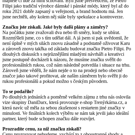
majitelé či lidé za nimi schovaní. Byli jsme přesvědčeni, že Pietro
Filipi jako tradiční výrobce dámské i pánské módy, který byl až do
roku 2021 dobře zapsaný u veřejnosti, a brand hodnotu má. Jen
jsme nechtěli, aby kolem něj stále byly spekulace a kontroverze.
Značku jste získali. Jaké byly další plány a záměry?
Na počátku jsme zvažovali dva nebo tři směry, kudy se ubírat.
Rozmýšleli jsme, co s tím udělat dál. A já jsem si pak uvědomil, že
není úplně v mých silách znovu zásadně a podstatně oživovat Karu
a zároveň znovu takřka od základu budovat značku Pietro Filipi. Po
dlouhých diskusích s nejrůznějšími mladými návrháři a kreativci
jsme postupně docházeli k názoru, že musíme značku svěřit do
profesionálních rukou, což nám následně potvrdila i situace na trhu.
Zároveň jsme věděli, že nám nejde o to na prodeji nebo obecně
značce jako takové profitovat, ale naším záměrem bylo svěřit ji do
rukou profesionálů a pokud možno s českým původem.
To se podařilo?
Po dlouhých jednáních a poměrně velkém zájmu z trhu nás oslovila
vize skupiny DaniDarx, která provozuje e-shop Trenýrkárna.cz, a
která navíc už měla za sebou zkušenost s restartem jiné značky v
minulosti. Ve finálních kolech výběru se nám tak jevili jako ideální
partner, který bude schopen značku dále rozvíjet.
Prozradíte cenu, za niž značku získali?
Cenu prozrazovat nebudeme, vychází to z oboustranné shody a