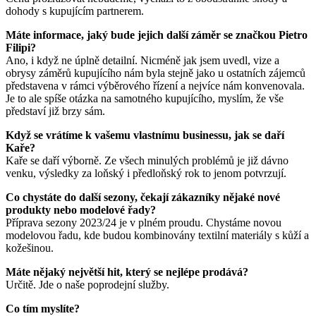
dohody s kupujícím partnerem.
Máte informace, jaký bude jejich další záměr se značkou Pietro
Filipi?
Ano, i když ne úplně detailní. Nicméně jak jsem uvedl, vize a
obrysy záměrů kupujícího nám byla stejně jako u ostatních zájemců
představena v rámci výběrového řízení a nejvíce nám konvenovala.
Je to ale spíše otázka na samotného kupujícího, myslím, že vše
představí již brzy sám.
Když se vrátíme k vašemu vlastnímu businessu, jak se daří
Kaře?
Kaře se daří výborně. Ze všech minulých problémů je již dávno
venku, výsledky za loňský i předloňský rok to jenom potvrzují.
Co chystáte do další sezony, čekají zákazníky nějaké nové
produkty nebo modelové řady?
Příprava sezony 2023/24 je v plném proudu. Chystáme novou
modelovou řadu, kde budou kombinovány textilní materiály s kůží a
kožešinou.
Máte nějaký největší hit, který se nejlépe prodává?
Určitě. Jde o naše poprodejní služby.
Co tím myslíte?