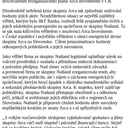
neschválením reorganizačního plánu Arca Investments v ČR.
Dlouhodobě neřešená krize skupiny Arca tak způsobuje snižování
hodnoty jejích aktiv. Neudržitelnou situaci se největší zajištěný
věřitel, kterým byla J&T Banka, rozhodl řešit zesplatněním úvěrů a
jejich následným postoupením na společnost ze skupiny Natland. Ta
se tak stala klíčovým věřitelem v insolvenci Arca Investments
v České republice i největším věřitelem v rámci energetické divize
skupiny Arca na Slovensku. Cílem jemaximalizace hodnoty
odkoupených pohledávek a jejich návratnost.
Jako věřitel firma ze skupiny Natland legitimně uplatňuje nárok na
vrácení prostředků v souladu s příslušnou smluvní dokumentaci
a právními předpisy. Nad rámec svých smluvních závazků
a povinností firma ze skupiny Natland zorganizovala tendr, aby
navýšila nejen publicitu, ale i zájem o záchranu energetických
společností, kterým hrozí úpadek v důsledku manažerského selhání
a nekonání představitelů skupiny Arca. K majetku, který zajišťuje
pohledávky, skupina Natland přistupuje obezřetně a s odbornou
péčí, jelikož si uvědomuje jejich důležitou roli v regionech na
Slovensku. Natland je připraven chránit hodnotu aktiv navzdory
nepřátelským krokům ze strany Arca a s ní spřízněných osob.
„S velkým rozčarováním sledujeme vyfabulované spekulace a fámy
skupiny Arca vůči naší skupině i původně financující bance. Stejně
tak se hodláme bránit účelovým krokům, jejichž cílem může být