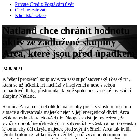
Private Credit:
Poptávám úvěr
Chci investovat
Klientská sekce
Natland chce chránit hodnotu
aktiv ze zadlužené skupiny
Arca, které jsou před úpadkem
24.8.2023
K řešení problémů skupiny Arca zasahující slovenský i český trh,
která se už několik let nachází v insolvenci a nese s sebou
miliardové dluhy, přistoupila aktivně společnost z české investiční
skupiny Natland.
Skupina Arca měla několik let na to, aby přišla s vlastním řešením
situace a divestovala majetek nejen v její energetické divizi. Arca
však nepodnikla v této věci nic. Naopak existuje podezření, že
využila období nepřehledných insolvencích v Česku a na Slovensku
k tomu, aby dál ukryla majetek před svými věřiteli. Arca tak kvůli
těmto krokům ztratila důvěru věřitelů, což vyvrcholilo mimo jiné