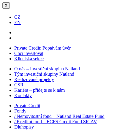
X
CZ
EN
Private Credit:
Poptávám úvěr
Chci investovat
Klientská sekce
O nás – Investiční skupina Natland
Tým investiční skupiny Natland
Realizované projekty
CSR
Kariéra – přidejte se k nám
Kontakty
Private Credit
Fondy
/ Nemovitostní fond – Natland Real Estate Fund
/ Kreditní fond – ECFS Credit Fund SICAV
Dluhopisy