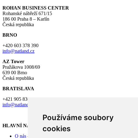
ROHAN BUSINESS CENTER
Rohanské nábřeží 671/15
186 00 Praha 8 – Karlín
Česká republika
BRNO
+420 603 378 390
info@natland.cz
AZ Tower
Pražákova 1008/69
639 00 Brno
Česká republika
BRATISLAVA
+421 905 830 659
info@natland.cz
Používáme soubory
HLAVNÍ NABÍDKA
cookies
O nás – Investiční skupina Natland