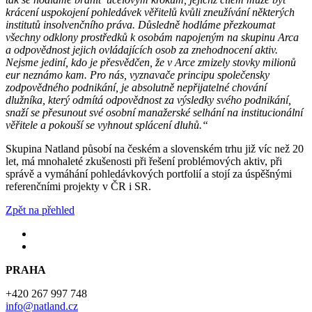
krácení uspokojení pohledávek věřitelů kvůli zneužívání některých
institutů insolvenčního práva. Důsledně hodláme přezkoumat
všechny odklony prostředků k osobám napojeným na skupinu Arca
a odpovědnost jejich ovládajících osob za znehodnocení aktiv.
Nejsme jediní, kdo je přesvědčen, že v Arce zmizely stovky milionů
eur neznámo kam. Pro nás, vyznavače principu společensky
zodpovědného podnikání, je absolutně nepřijatelné chování
dlužníka, který odmítá odpovědnost za výsledky svého podnikání,
snaží se přesunout své osobní manažerské selhání na institucionální
věřitele a pokouší se vyhnout splácení dluhů.“
Skupina Natland působí na českém a slovenském trhu již víc než 20
let, má mnohaleté zkušenosti při řešení problémových aktiv, při
správě a vymáhání pohledávkových portfolií a stojí za úspěšnými
referenčními projekty v ČR i SR.
Zpět na přehled
PRAHA
+420 267 997 748
info@natland.cz