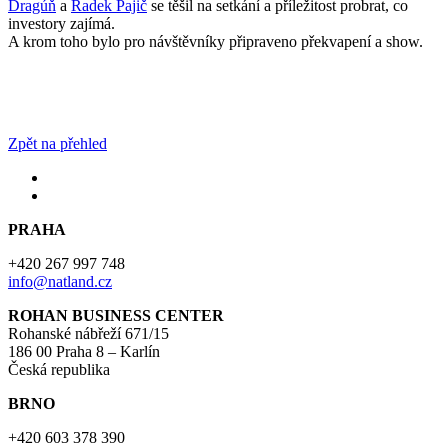
Dragúň
a
Radek Pajič
se těšil na setkání a příležitost probrat, co
investory zajímá.
A krom toho bylo pro návštěvníky připraveno překvapení a show.
Zpět na přehled
PRAHA
+420 267 997 748
info@natland.cz
ROHAN BUSINESS CENTER
Rohanské nábřeží 671/15
186 00 Praha 8 – Karlín
Česká republika
BRNO
+420 603 378 390