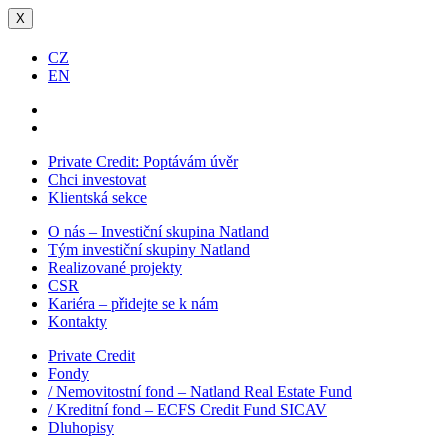
X
CZ
EN
Private Credit:
Poptávám úvěr
Chci investovat
Klientská sekce
O nás – Investiční skupina Natland
Tým investiční skupiny Natland
Realizované projekty
CSR
Kariéra – přidejte se k nám
Kontakty
Private Credit
Fondy
/ Nemovitostní fond – Natland Real Estate Fund
/ Kreditní fond – ECFS Credit Fund SICAV
Dluhopisy