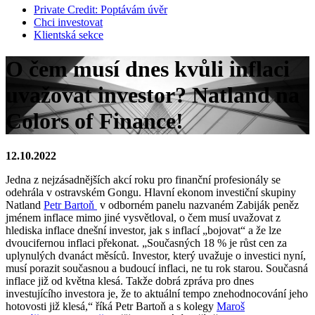
Private Credit:
Poptávám úvěr
Chci investovat
Klientská sekce
O čem musí dnes kvůli inflaci
uvažovat investor? Natland na
Colors of Finance!
12.10.2022
Jedna z nejzásadnějších akcí roku pro finanční profesionály se
odehrála v ostravském Gongu. Hlavní ekonom investiční skupiny
Natland
Petr Bartoň
v odborném panelu nazvaném Zabiják peněz
jménem inflace mimo jiné vysvětloval, o čem musí uvažovat z
hlediska inflace dnešní investor, jak s inflací „bojovat“ a že lze
dvoucifernou inflaci překonat. „Současných 18 % je růst cen za
uplynulých dvanáct měsíců. Investor, který uvažuje o investici nyní,
musí porazit současnou a budoucí inflaci, ne tu rok starou. Současná
inflace již od května klesá. Takže dobrá zpráva pro dnes
investujícího investora je, že to aktuální tempo znehodnocování jeho
hotovosti již klesá,“ říká Petr Bartoň a s kolegy
Maroš