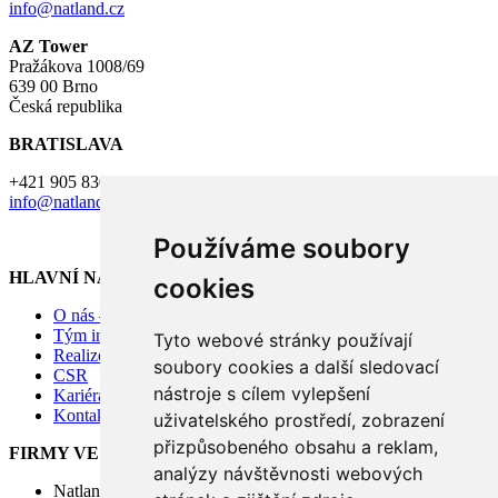
info@natland.cz
AZ Tower
Pražákova 1008/69
639 00 Brno
Česká republika
BRATISLAVA
+421 905 830 659
info@natland.cz
Používáme soubory
HLAVNÍ NABÍDKA
cookies
O nás – Investiční skupina Natland
Tým investiční skupiny Natland
Tyto webové stránky používají
Realizované projekty
soubory cookies a další sledovací
CSR
nástroje s cílem vylepšení
Kariéra – přidejte se k nám
Kontakty
uživatelského prostředí, zobrazení
přizpůsobeného obsahu a reklam,
FIRMY VE SKUPINĚ
analýzy návštěvnosti webových
Natland Management s.r.o.