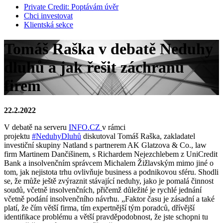
Private Credit:
Poptávám úvěr
Chci investovat
Klientská sekce
Tomáš Raška v debatě Neduhy
dluhů a jak řešit záchranu
firem
22.2.2022
V debatě na serveru
INFO.CZ
v rámci
projektu
#NeduhyDluhů
diskutoval Tomáš Raška, zakladatel
investiční skupiny Natland s partnerem AK Glatzova & Co., law
firm Martinem Dančišinem, s Richardem Nejezchlebem z UniCredit
Bank a insolvenčním správcem Michalem Žižlavským mimo jiné o
tom, jak nejistota trhu ovlivňuje business a podnikovou sféru. Shodli
se, že může ještě zvýraznit stávající neduhy, jako je pomalá činnost
soudů, včetně insolvenčních, přičemž důležité je rychlé jednání
včetně podání insolvenčního návrhu. „Faktor času je zásadní a také
platí, že čím větší firma, tím expertnější tým poradců, dřívější
identifikace problému a větší pravděpodobnost, že jste schopni tu