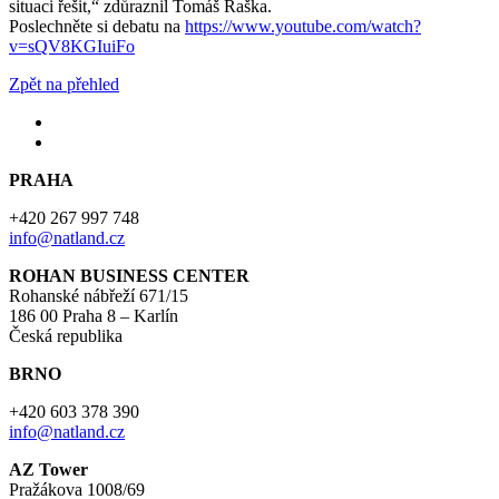
situaci řešit,“ zdůraznil Tomáš Raška.
Poslechněte si debatu na
https://www.youtube.com/watch?
v=sQV8KGIuiFo
Zpět na přehled
PRAHA
+420 267 997 748
info@natland.cz
ROHAN BUSINESS CENTER
Rohanské nábřeží 671/15
186 00 Praha 8 – Karlín
Česká republika
BRNO
+420 603 378 390
info@natland.cz
AZ Tower
Pražákova 1008/69