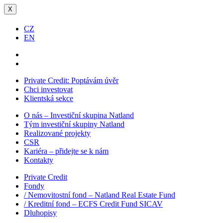
X
CZ
EN
Private Credit:
Poptávám úvěr
Chci investovat
Klientská sekce
O nás – Investiční skupina Natland
Tým investiční skupiny Natland
Realizované projekty
CSR
Kariéra – přidejte se k nám
Kontakty
Private Credit
Fondy
/ Nemovitostní fond – Natland Real Estate Fund
/ Kreditní fond – ECFS Credit Fund SICAV
Dluhopisy