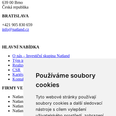
639 00 Brno
Česká republika
BRATISLAVA
+421 905 830 659
info@natland.cz
HLAVNÍ NABÍDKA
O nás – Investiční skupina Natland
Tým investiční skupiny Natland
Realizované projekty
CSR
Používáme soubory
Kariéra – přidejte se k nám
Kontakty
cookies
FIRMY VE SKUPINĚ
Tyto webové stránky používají
Natland Management s.r.o.
Natland Real Estate a.s.
soubory cookies a další sledovací
Natland Group SE
nástroje s cílem vylepšení
Natland Real Estate SICAV, a.s.
uživatelského prostředí, zobrazení