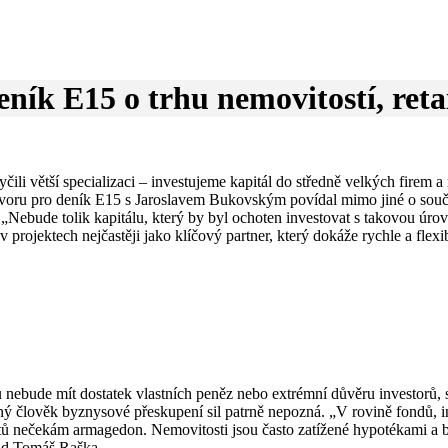
ík E15 o trhu nemovitostí, retai
yčili větší specializaci – investujeme kapitál do středně velkých firem
voru pro deník E15 s Jaroslavem Bukovským povídal mimo jiné o současn
„Nebude tolik kapitálu, který by byl ochoten investovat s takovou úrovní
v projektech nejčastěji jako klíčový partner, který dokáže rychle a flex
 nebude mít dostatek vlastních peněz nebo extrémní důvěru investorů, 
ý člověk byznysové přeskupení sil patrně nepozná. „V rovině fondů, in
tů nečekám armagedon. Nemovitosti jsou často zatížené hypotékami a b
land Tomáš Raška.