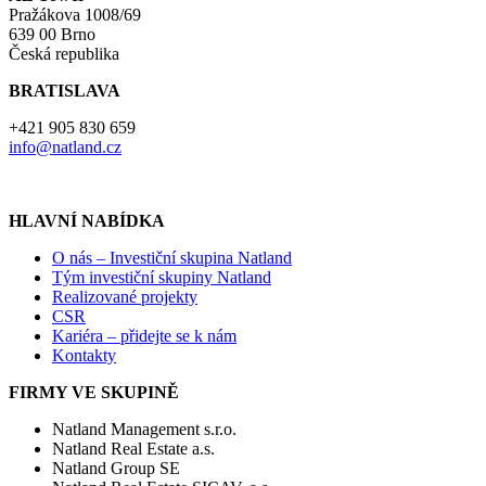
Pražákova 1008/69
639 00 Brno
Česká republika
BRATISLAVA
+421 905 830 659
info@natland.cz
HLAVNÍ NABÍDKA
O nás – Investiční skupina Natland
Tým investiční skupiny Natland
Realizované projekty
CSR
Kariéra – přidejte se k nám
Kontakty
FIRMY VE SKUPINĚ
Natland Management s.r.o.
Natland Real Estate a.s.
Natland Group SE