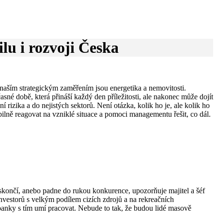
lu i rozvoji Česka
 a naším strategickým zaměřením jsou energetika a nemovitosti.
é době, která přináší každý den příležitosti, ale nakonec může dojít
 rizika a do nejistých sektorů. Není otázka, kolik ho je, ale kolik ho
ibilně reagovat na vzniklé situace a pomoci managementu řešit, co dál.
skončí, anebo padne do rukou konkurence, upozorňuje majitel a šéf
vestorů s velkým podílem cizích zdrojů a na rekreačních
anky s tím umí pracovat. Nebude to tak, že budou lidé masově