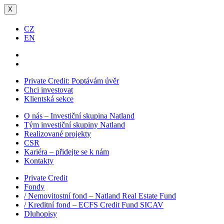
X
CZ
EN
Private Credit:
Poptávám úvěr
Chci investovat
Klientská sekce
O nás – Investiční skupina Natland
Tým investiční skupiny Natland
Realizované projekty
CSR
Kariéra – přidejte se k nám
Kontakty
Private Credit
Fondy
/ Nemovitostní fond – Natland Real Estate Fund
/ Kreditní fond – ECFS Credit Fund SICAV
Dluhopisy