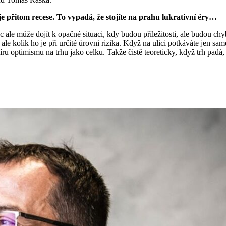
 přitom recese. To vypadá, že stojíte na prahu lukrativní éry…
 ale může dojít k opačné situaci, kdy budou příležitosti, ale budou chyb
 ale kolik ho je při určité úrovni rizika. Když na ulici potkáváte jen sa
 míru optimismu na trhu jako celku. Takže čistě teoreticky, když trh padá