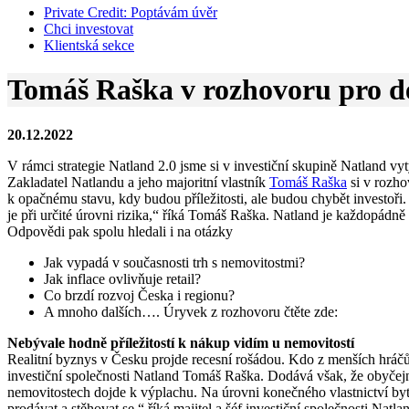
Private Credit:
Poptávám úvěr
Chci investovat
Klientská sekce
Tomáš Raška v rozhovoru pro den
20.12.2022
V rámci strategie Natland 2.0 jsme si v investiční skupině Natland vyt
Zakladatel Natlandu a jeho majoritní vlastník
Tomáš Raška
si v rozho
k opačnému stavu, kdy budou příležitosti, ale budou chybět investoři. 
je při určité úrovni rizika,“ říká Tomáš Raška. Natland je každopádně 
Odpovědi pak spolu hledali i na otázky
Jak vypadá v současnosti trh s nemovitostmi?
Jak inflace ovlivňuje retail?
Co brzdí rozvoj Česka i regionu?
A mnoho dalších…. Úryvek z rozhovoru čtěte zde:
Nebývale hodně příležitostí k nákup vidím u nemovitostí
Realitní byznys v Česku projde recesní rošádou. Kdo z menších hráčů
investiční společnosti Natland Tomáš Raška. Dodává však, že obyčejn
nemovitostech dojde k výplachu. Na úrovni konečného vlastnictví by
prodávat a stěhovat se,“ říká majitel a šéf investiční společnosti Nat